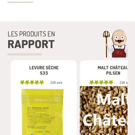
LES PRODUITS EN
RAPPORT
LEVURE SÈCHE
MALT CHÂTEAU
S33
PILSEN
268
avis
268
avis
-
+
-
+