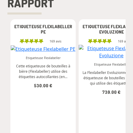
RAPPORT
ETIQUETEUSE FLEXLABELLER
ETIQUETEUSE FLEXLABE
PE
EVOLUZIONE
169
avis
169
avis
-
+
-
+
Etiqueteuse Flexlabeller
Etiqueteuse Flexlabeller
Cette etiqueteuse de bouteilles à
Commander
bière (Flexlabeller) utilise des
La Flexlabeller Evoluzionne es
Commander
étiquettes autocollantes (en...
étiqueteuse de bouteilles de b
qui utilise des étiquettes...
530.00 €
739.00 €