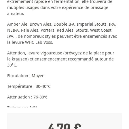
extrèmement rapide en fermentation, elle trouvera de
mutiples usages dans votre expéreince de brassage
amateur.
Amber Ale, Brown Ales, Double IPA, Imperial Stouts, IPA,
NEIPA, Pale Ales, Porters, Red Ales, Stouts, West Coast
IPA... de nombreux styles peuvent être ensemencés avec
la levure WHC Lab Voss.
Attention, levure vigoureuse (prévoyez de la place pour
le krausen) et ensemencement recommandé autour de
30°C.
Floculation : Moyen
Température : 30-40°C
Atténuation : 76-80%
Tolérance : 14%
Pitch rate : 0.5 à 1g par litre.
4,70 €