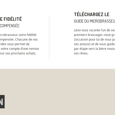
TÉLÉCHARGEZ LE
E FIDÉLITÉ
GUIDE DU MICROBRASSE
ÉCOMPENSÉE
Léon vous raconte l’un de se
robrasseur, votre fidélité
premiers brassages «tout gra
ompensée. Chacune de vos
L’occasion pour lui de vous p
des vous permet de
ses astuces et de vous guide
r votre compte d’une remise
par étape vers la bière mais
 sur vos prochains achats.
vos rêves.
N