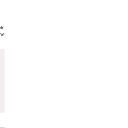
le
ne