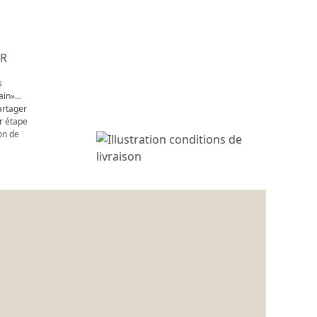
UR
s
in»...
artager
r étape
on de