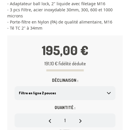
- Adaptateur ball lock, 2" liquide avec filetage M16
- 3 pcs Filtre, acier inoxydable 30mm, 300, 600 et 1000
microns
- Porte-filtre en Nylon (PA) de qualité alimentaire, M16
- Té TC 2" à 34mm
- PRV manuelle TC34mm
- 3 pinces Tri Clamp 2"
195,00 €
- 1 collier de serrage 34mm
- 2 pièces Joint TC avec rainure pour filtre (bleu)
- 1 tuyau Poly TC 2", 200mm
191,10 €
fidélité déduite
- Joints 2" et 34mm
DÉCLINAISON :
QUANTITÉ :