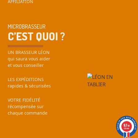
AFFILIATION
MICROBRASSEUR
C’EST QUOI ?
UN BRASSEUR LÉON
qui saura vous aider
et vous conseiller
LES EXPÉDITIONS
rapides & sécurisées
VOTRE FIDÉLITÉ
récompensée sur
chaque commande
9.7
9.7
/10
/10
830 avis
830 avis