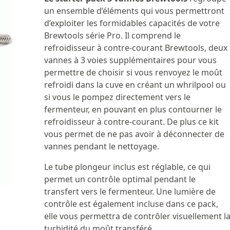
Miniv
PRODUI
un ensemble d’éléments qui vous permettront
Etiq
Group
Pompes
d’exploiter les formidables capacités de votre
Etiq
Braum
Interrupteur, 
Brewtools série Pro. Il comprend le
G40,1
Etiq
les pompes Liv
Braumei
refroidisseur à contre-courant Brewtools, deux
option...
Groupes 
Comme son nom 
vannes à 3 voies supplémentaires pour vous
L'Icemaster G4
grand frère du
En savoi
permettre de choisir si vous renvoyez le moût
votre brasseri
d'utilisation,...
PRODUI
contrôle de la..
refroidi dans la cuve en créant un whrilpool ou
En savoi
Encan
si vous le pompez directement vers le
En savoi
fermenteur, en pouvant en plus contourner le
autom
refroidisseur à contre-courant. De plus ce kit
Singl
vous permet de ne pas avoir à déconnecter de
vannes pendant le nettoyage.
Encanne
Encanneuse Se
l’encannage bi
Le tube plongeur inclus est réglable, ce qui
permet un contrôle optimal pendant le
En savoi
transfert vers le fermenteur. Une lumière de
contrôle est également incluse dans ce pack,
elle vous permettra de contrôler visuellement l
turbidité du moût transféré.