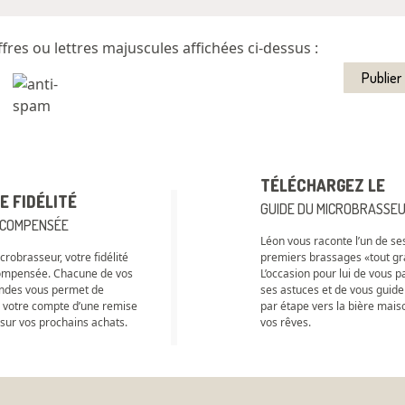
ffres ou lettres majuscules affichées ci-dessus :
TÉLÉCHARGEZ LE
E FIDÉLITÉ
GUIDE DU MICROBRASSE
ÉCOMPENSÉE
Léon vous raconte l’un de se
robrasseur, votre fidélité
premiers brassages «tout gra
ompensée. Chacune de vos
L’occasion pour lui de vous p
des vous permet de
ses astuces et de vous guide
r votre compte d’une remise
par étape vers la bière mais
 sur vos prochains achats.
vos rêves.