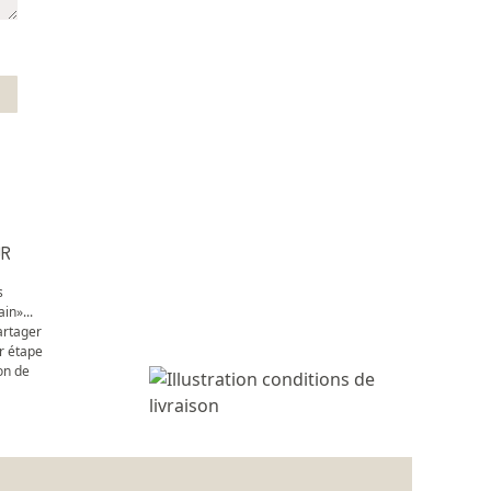
UR
s
in»...
artager
r étape
on de