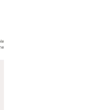
le
ne