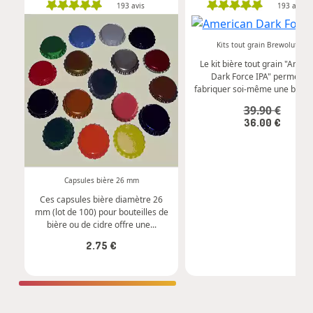
193
avis
193
avis
-
+
Kits tout grain Brewolution
Le kit bière tout grain "Amer
Commander
Dark Force IPA" permet d
fabriquer soi-même une belle I
-
+
39.90 €
36.00 €
Commander
Capsules bière 26 mm
Ces capsules bière diamètre 26
mm (lot de 100) pour bouteilles de
bière ou de cidre offre une...
2.75 €