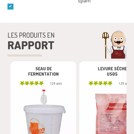
LES PRODUITS EN
RAPPORT
SEAU DE
LEVURE SÉCHE
FERMENTATION
US05
129
avis
129
avis
-
+
-
+