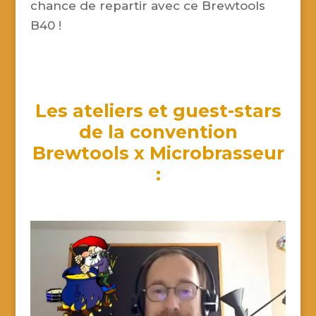
chance de repartir avec ce Brewtools
B40 !
Les ateliers et guest-stars
de la convention
Brewtools x Microbrasseur
: