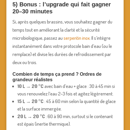
5) Bonus : l’upgrade qui fait gagner
20–30 minutes
Si, après quelques brassins, vous souhaitez gagner du
temps tout en améliorant la clarté et la sécurité
microbiologique, passez au
serpentin inox
. Il s’intègre
instantanément dans votre protocole bain d’eau (ou le
remplace) et divise les durées de refroidissement par
deux ou trois.
Combien de temps ça prend ? Ordres de
grandeur réalistes
10 L → 20 °C
avec bain d’eau + glace : 30 à 45 min si
vous renouvelez l’eau 2–3 fois et agitez légèrement.
15 L → 20 °C
: 45 à 60 min selon la quantité de glace
et la surface immergée.
20 L → 20 °C
: 60 à 90 min, surtout si le contenant
est épais (inertie thermique).